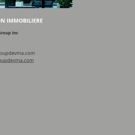
ON IMMOBILIERE
roup inc
roupdevma.com
oupdevma.com