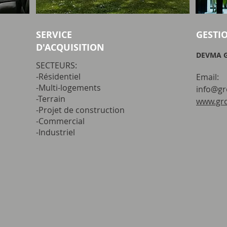
SERVICE
GESTI
D'ACQUISITION
DEVMA G
SECTEURS:
-Résidentiel
Email:
-Multi-logements
info@g
-Terrain
www.gr
-Projet de construction
-Commercial
-Industriel